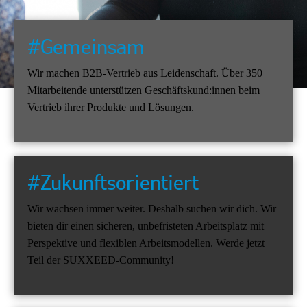
#Gemeinsam
Wir machen B2B-Vertrieb aus Leidenschaft. Über 350
Mitarbeitende unterstützen Geschäftskund:innen beim
Vertrieb ihrer Produkte und Lösungen.
#Zukunftsorientiert
Wir wachsen immer weiter. Deshalb suchen wir dich. Wir
bieten dir einen sicheren, unbefristeten Arbeitsplatz mit
Perspektive und flexiblen Arbeitsmodellen. Werde jetzt
Teil der SUXXEED-Community!