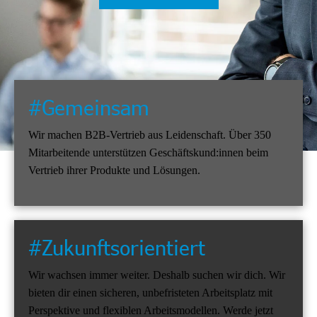
#Gemeinsam
Wir machen B2B-Vertrieb aus Leidenschaft. Über 350
Mitarbeitende unterstützen Geschäftskund:innen beim
Vertrieb ihrer Produkte und Lösungen.
#Zukunftsorientiert
Wir wachsen immer weiter. Deshalb suchen wir dich. Wir
bieten dir einen sicheren, unbefristeten Arbeitsplatz mit
Perspektive und flexiblen Arbeitsmodellen. Werde jetzt