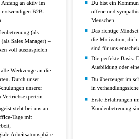
n Anfang an aktiv im
Du bist ein Kommuni
le notwendigen B2B-
offene und sympathi
n
Menschen
Das richtige Mindset
enbetreuung (als
die Motivation, dich
(als Sales Manager) –
sind für uns entsche
ken voll auszuspielen
Die perfekte Basis: 
Ausbildung oder eine
 alle Werkzeuge an die
rten. Durch unser
Du überzeugst im sch
Schulungen unserer
in verhandlungssich
 Vertriebsexpert:in
Erste Erfahrungen im
eist steht bei uns an
Kundenbetreuung sin
ffice-Tage mit
beit,
egiale Arbeitsatmosphäre