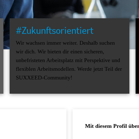
#Zukunftsorientiert
Wir wachsen immer weiter. Deshalb suchen
wir dich. Wir bieten dir einen sicheren,
unbefristeten Arbeitsplatz mit Perspektive und
flexiblen Arbeitsmodellen. Werde jetzt Teil der
SUXXEED-Community!
Mit diesem Profil übe