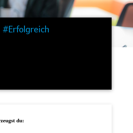
#Erfolgreich
Wir gestalten den Vertrieb der Zukunft und
stoßen Innovationen an. Dabei arbeiten wir agil
in starken, dynamischen Teams.
rzeugst du: