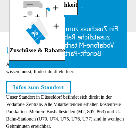
Performance
Für deine fachliche und
Home-Office-Möglichkeit
Home-Office
persönliche Entwicklung: ein
Ein selbstverständlich
Boni & Provisionen
professionelles Onboarding, eine
unbefristeter Arbeitsvertrag
Ein individuelles Benefitsystem,
Weiterbildung
hausinterne Academy, 1:1-
welches nach
Ein Zuschuss zum Jobticket sowie
Maximale Sicherheit
Coachings sowie eine Ausbildung
Betriebszugehörigkeit bezuschusst
zusätzliche Rabatte über die
Benefitsystem
zum:r exzellenten Vertriebler:in
wird
Vodafone-Mitarbeitertarife und
Unser Standort in Düsseldorf
Zuschüsse & Rabatte
Benefit-Partnerportale
Alles, was du über uns und über den Düsseldorfer Standort
wissen musst, findest du direkt hier:
Infos zum Standort
Unser Standort in Düsseldorf befindet sich direkt in der
Vodafone-Zentrale. Alle Mitarbeitenden erhalten kostenfreie
Parkkarten. Mehrere Bushaltestellen (M2, 805, 863) und U-
Bahn-Stationen (U70, U74, U75, U76, U77) sind in wenigen
Gehminuten erreichbar.