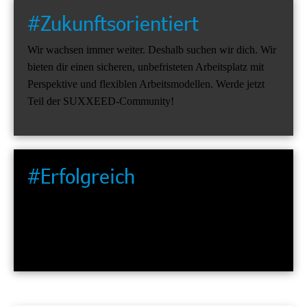
#Zukunftsorientiert
Wir wachsen immer weiter. Deshalb suchen wir dich. Wir
bieten dir einen sicheren, unbefristeten Arbeitsplatz mit
Perspektive und flexiblen Arbeitsmodellen. Werde jetzt
Teil der SUXXEED-Community!
#Erfolgreich
Wir gestalten den Vertrieb der Zukunft und stoßen
Innovationen an. Dabei arbeiten wir agil in starken,
dynamischen Teams.