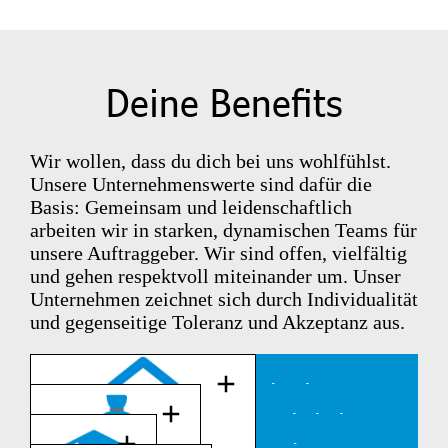
Deine Benefits
Wir wollen, dass du dich bei uns wohlfühlst.
Unsere Unternehmenswerte sind dafür die
Basis: Gemeinsam und leidenschaftlich
arbeiten wir in starken, dynamischen Teams für
unsere Auftraggeber. Wir sind offen, vielfältig
und gehen respektvoll miteinander um. Unser
Unternehmen zeichnet sich durch Individualität
und gegenseitige Toleranz und Akzeptanz aus.
Hybrides Arbeiten: mit
inspirierenden Teamtagen im
Gehaltsbooster für deine gute
Office und der Möglichkeit auf