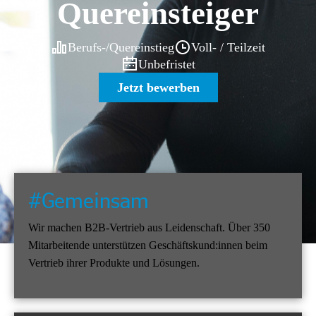
Quereinsteiger
Berufs-/Quereinstieg
Voll- / Teilzeit
Unbefristet
Jetzt bewerben
#Gemeinsam
Wir machen B2B-Vertrieb aus Leidenschaft. Über 350
Mitarbeitende unterstützen Geschäftskund:innen beim
Vertrieb ihrer Produkte und Lösungen.