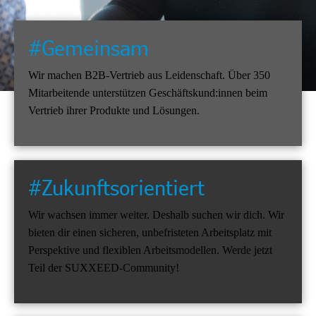
#Gemeinsam
Wir machen B2B-Vertrieb aus Leidenschaft. Über 350
Mitarbeitende unterstützen Geschäftskund:innen beim
Vertrieb ihrer Produkte und Lösungen.
#Zukunftsorientiert
Wir wachsen immer weiter. Deshalb suchen wir dich. Wir
bieten dir einen sicheren, unbefristeten Arbeitsplatz mit
Perspektive und flexiblen Arbeitsmodellen. Werde jetzt
Teil der SUXXEED-Community!