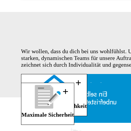
Wir wollen, dass du dich bei uns wohlfühlst.
starken, dynamischen Teams für unsere Auftra
zeichnet sich durch Individualität und gegens
Hybrides Arbeiten: mit
inspirierenden Teamtagen im
Ein selbstverständlich
Office und der Möglichkeit auf
unbefristeter Arbeitsvertrag
Home-Office-Möglichkeit
Home-Office
Maximale Sicherheit