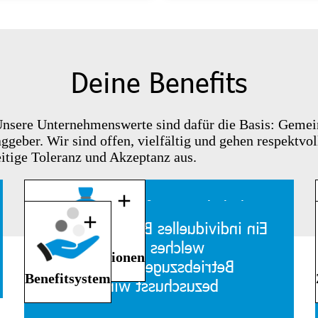
Deine Benefits
 Unsere Unternehmenswerte sind dafür die Basis: Gemein
ggeber. Wir sind offen, vielfältig und gehen respektv
eitige Toleranz und Akzeptanz aus.
Gehaltsbooster für deine gute
Performance
Ein individuelles Benefitsystem,
welches nach
Boni & Provisionen
Betriebszugehörigkeit
Benefitsystem
bezuschusst wird