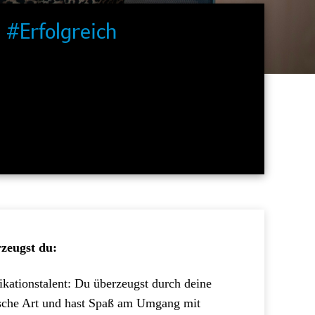
#Erfolgreich
Wir gestalten den Vertrieb der Zukunft und
stoßen Innovationen an. Dabei arbeiten wir agil
in starken, dynamischen Teams.
rzeugst du:
kationstalent: Du überzeugst durch deine
sche Art und hast Spaß am Umgang mit