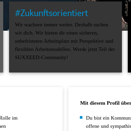
#Zukunftsorientiert
Wir wachsen immer weiter. Deshalb suchen
wir dich. Wir bieten dir einen sicheren,
unbefristeten Arbeitsplatz mit Perspektive und
flexiblen Arbeitsmodellen. Werde jetzt Teil der
SUXXEED-Community!
Mit diesem Profil übe
Rolle im
Du bist ein Kommuni
hen
offene und sympathi