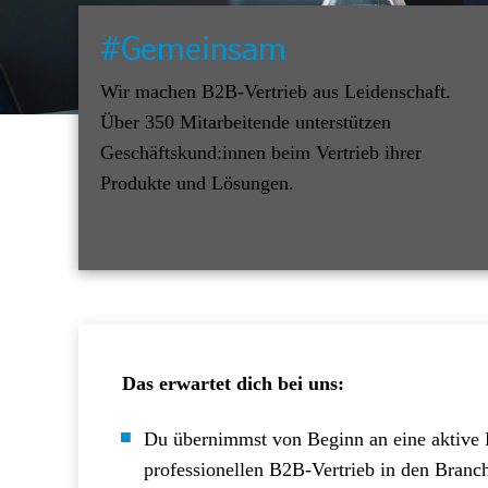
#Gemeinsam
Wir machen B2B-Vertrieb aus Leidenschaft.
Über 350 Mitarbeitende unterstützen
Geschäftskund:innen beim Vertrieb ihrer
Produkte und Lösungen.
Das erwartet dich bei uns:
Du übernimmst von Beginn an eine aktive 
professionellen B2B-Vertrieb in den Branc